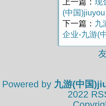
上一篇：
现
(中国)jiu
下一篇：
九
企业-九游(中
Powered by
九游(中国)j
2022
R
Copyrig