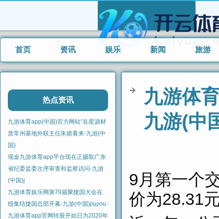
首页
资讯
娱乐
新闻
旅游
九游体育
热点资讯
九游(中国
九游体育app(中国)官方网站”在星源材
质常州基地外联主任朱婧看来-九游(中
国)
现金九游体育app平台现在正摄取广东
省纪委监委次序审查和监察访问-九游
9月第一个交
(中国)j
九游体育娱乐网第79届聚拢国大会在
价为28.3
纽集结拢国总部开幕-九游(中国)jiuyou·
九游体育app官网转股开始日为2020年