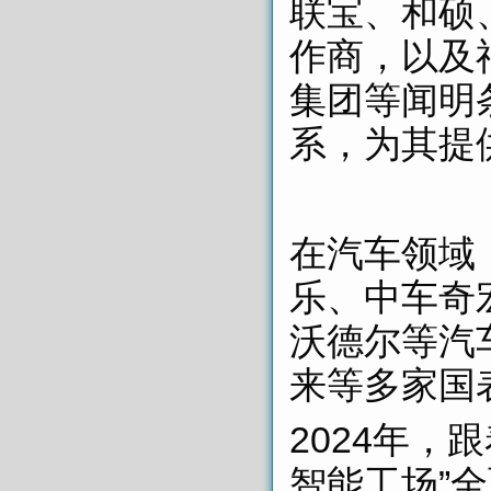
联宝、和硕
作商，以及
集团等闻明
系，为其提
在汽车领域
乐、中车奇
沃德尔等汽
来等多家国
2024年，
智能工场”