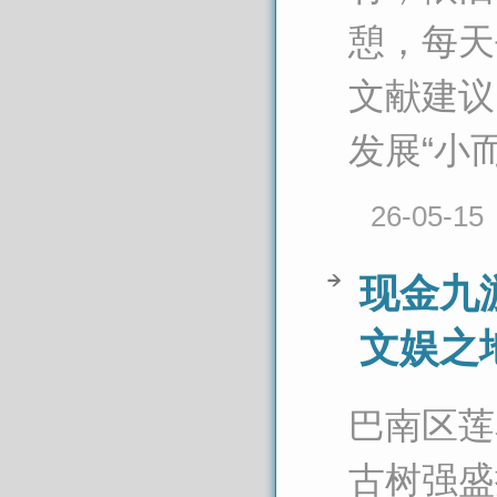
憩，每天
文献建议
发展“小
26-05-15
现金九
文娱之地
巴南区莲
古树强盛