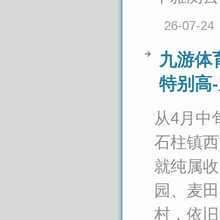
26-07-24
九游体
特别高-
从4月中
石柱镇西
就纯属收
园、麦田
村，依旧