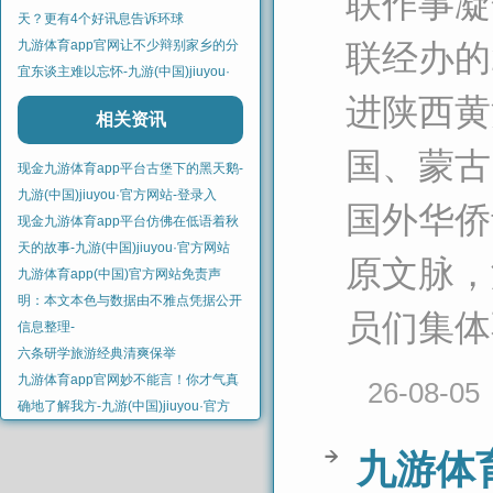
联作事凝
天？更有4个好讯息告诉环球
九游体育app官网让不少辩别家乡的分
联经办的
宜东谈主难以忘怀-九游(中国)jiuyou·
进陕西黄
相关资讯
国、蒙古
现金九游体育app平台古堡下的黑天鹅-
九游(中国)jiuyou·官方网站-登录入
国外华侨
现金九游体育app平台仿佛在低语着秋
天的故事-九游(中国)jiuyou·官方网站
原文脉，
九游体育app(中国)官方网站免责声
明：本文本色与数据由不雅点凭据公开
员们集体
信息整理-
六条研学旅游经典清爽保举
九游体育app官网妙不能言！你才气真
26-08-05
确地了解我方-九游(中国)jiuyou·官方
九游体