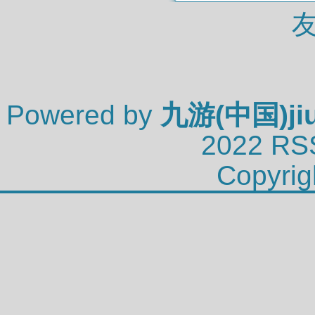
Powered by
九游(中国)j
2022
R
Copyrig