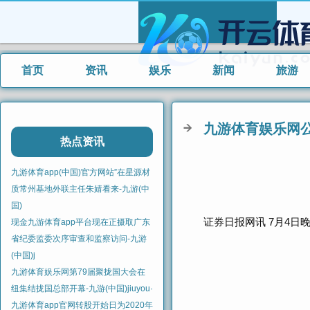
首页
资讯
娱乐
新闻
旅游
九游体育娱乐网公司
热点资讯
九游体育app(中国)官方网站”在星源材
质常州基地外联主任朱婧看来-九游(中
国)
证券日报网讯 7月4日晚
现金九游体育app平台现在正摄取广东
省纪委监委次序审查和监察访问-九游
(中国)j
九游体育娱乐网第79届聚拢国大会在
纽集结拢国总部开幕-九游(中国)jiuyou·
九游体育app官网转股开始日为2020年