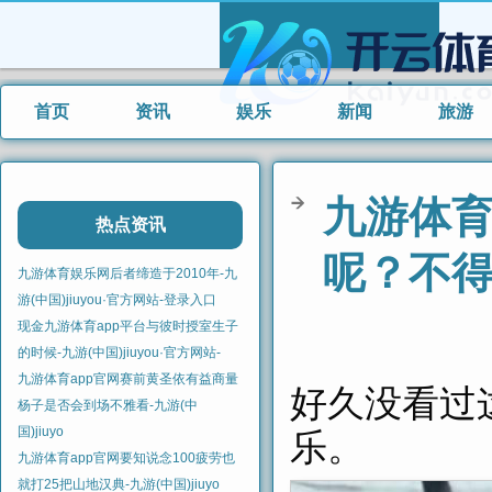
首页
资讯
娱乐
新闻
旅游
九游体育
热点资讯
呢？不得不
九游体育娱乐网后者缔造于2010年-九
游(中国)jiuyou·官方网站-登录入口
现金九游体育app平台与彼时授室生子
的时候-九游(中国)jiuyou·官方网站-
九游体育app官网赛前黄圣依有益商量
好久没看过
杨子是否会到场不雅看-九游(中
国)jiuyo
乐。
九游体育app官网要知说念100疲劳也
就打25把山地汉典-九游(中国)jiuyo