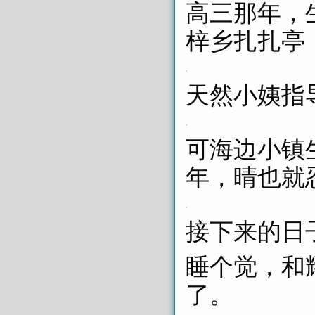
高三那年，
梓乡扎扎亭
天然小姨指
可海边小镇
年，晴也就
接下来的日
睡个觉，和
了。