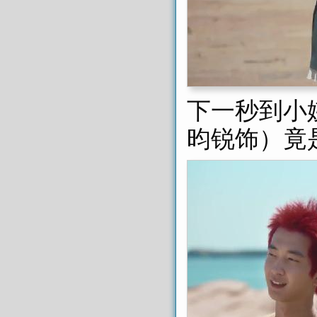
下一秒到小
昀锐饰）竟