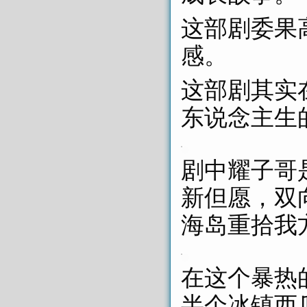
这部剧委果
感。
这部剧其实
东说念主生
剧中耀子哥
新但愿，双
海岛重拾我
在这个暴热
半个冰镇西