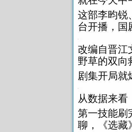
就在今天中
这部李昀锐
台开播，国
改编自晋江
野草的双向
剧集开局就
从数据来看
第一技能刷
聊，《选藏