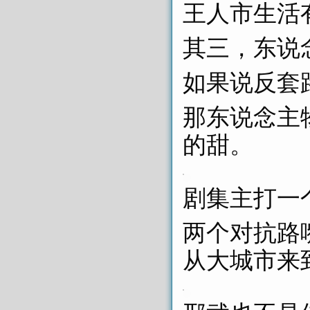
王人市生活
其三，东说
如果说反套
那东说念主
的甜。
剧集主打一
两个对抗路
从大城市来