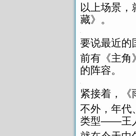
以上场景，
藏》。
要说最近的
前有《主角
的阵容。
紧接着，《
不外，年代
类型——王