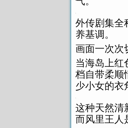
气。
外传剧集全
养基调。
画面一次次
当海岛上红
档自带柔顺
少小女的衣
这种天然清
而风里王人