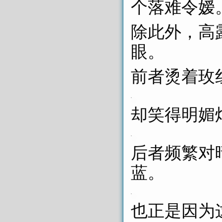
个落难令嫒
除此外，高
眼。
前者烫着玫
却笑得明媚
后者频繁对
蓝。
也正是因为