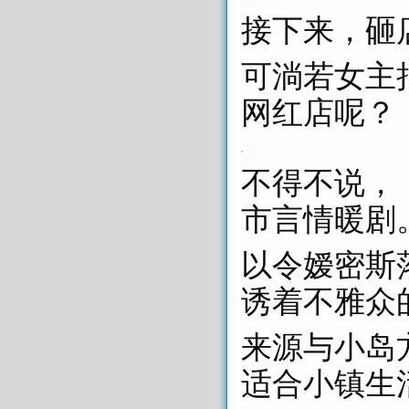
接下来，砸
可淌若女主
网红店呢？
不得不说，
市言情暖剧
以令嫒密斯
诱着不雅众
来源与小岛
适合小镇生