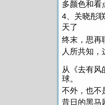
多颜色和看
4、关晓彤
天了
终末，思再
人所共知，
从《去有风
球。
不外，也不
昔日的黑马