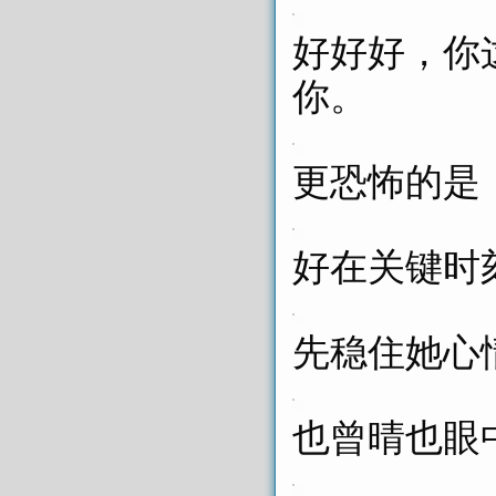
好好好，你
你。
更恐怖的是
好在关键时
先稳住她心
也曾晴也眼