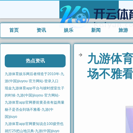
首页
资讯
娱乐
新闻
旅游
九游体育
热点资讯
场不雅看-
九游体育娱乐网后者缔造于2010年-九
游(中国)jiuyou·官方网站-登录入口
现金九游体育app平台与彼时授室生子
的时候-九游(中国)jiuyou·官方网站-
九游体育app官网赛前黄圣依有益商量
杨子是否会到场不雅看-九游(中
国)jiuyo
九游体育app官网要知说念100疲劳也
就打25把山地汉典-九游(中国)jiuyo