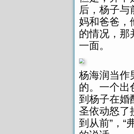
后，杨子与
妈和爸爸，
的情况，那
一面。
杨海润当作
的。一个出
到杨子在婚
圣依动怒了
到从前”，