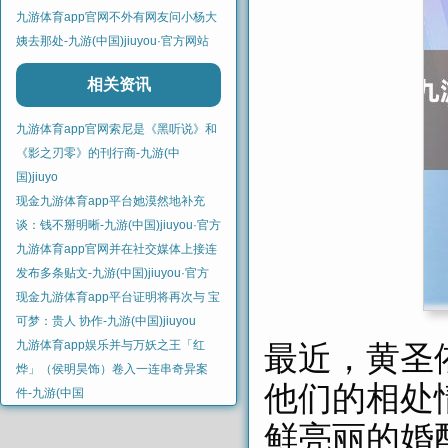
九游体育app官网不外有网友问小杨大
姨去那处-九游(中国)jiuyou·官方网站
相关资讯
九游体育app官网索尼是《黑听说》和
《影之刃零》的刊行商-九游(中
国)jiuyo
现金九游体育app平台她漠然地补充
谈：钱不掰明晰-九游(中国)jiuyou·官方
九游体育app官网并在社交媒体上接连
发布多条贴文-九游(中国)jiuyou·官方
现金九游体育app平台证明将再次与 宝
可梦：贵人 协作-九游(中国)jiuyou
九游体育app娱乐并与万妖之王「红
最近，黄圣
烨」（侯明昊饰）卷入一连串奇异案
他们的相处
件-九游(中国
鲜亮丽的婚