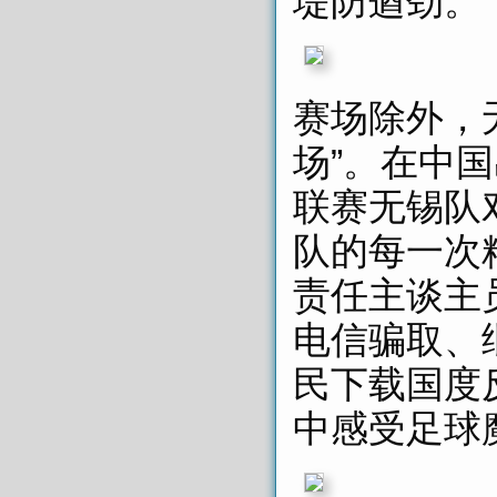
堤防遒劲。
赛场除外，
场”。在中
联赛无锡队
队的每一次
责任主谈主
电信骗取、
民下载国度
中感受足球