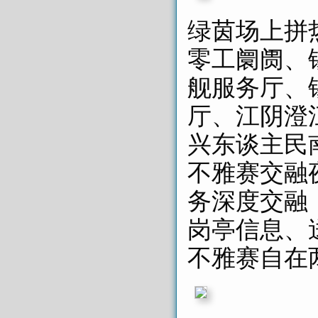
绿茵场上拼
零工阛阓、
舰服务厅、
厅、江阴澄
兴东谈主民
不雅赛交融
务深度交融
岗亭信息、
不雅赛自在