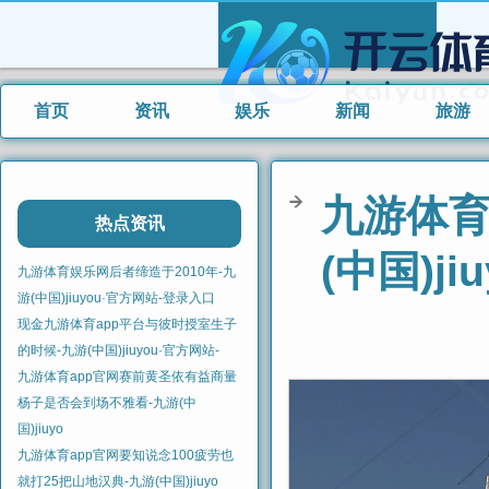
首页
资讯
娱乐
新闻
旅游
九游体育
热点资讯
(中国)j
九游体育娱乐网后者缔造于2010年-九
游(中国)jiuyou·官方网站-登录入口
现金九游体育app平台与彼时授室生子
的时候-九游(中国)jiuyou·官方网站-
九游体育app官网赛前黄圣依有益商量
杨子是否会到场不雅看-九游(中
国)jiuyo
九游体育app官网要知说念100疲劳也
就打25把山地汉典-九游(中国)jiuyo