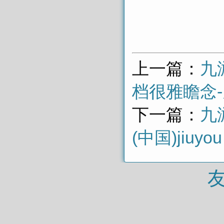
上一篇：
九
档很雅瞻念-九
下一篇：
九
(中国)jiu