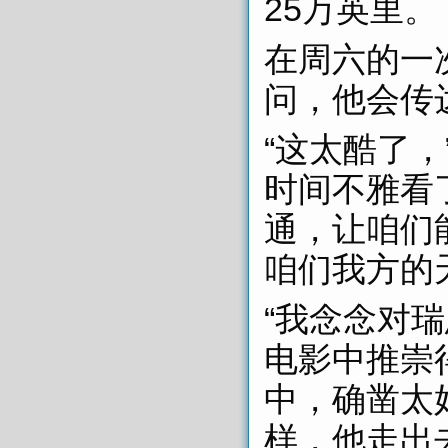
25万英里。
在周六的一
问，他会传
“这太酷了
时间不雅看了《
通，让咱们
咱们我方的
“我念念对
电影中推崇
中，确凿太
样，他走出