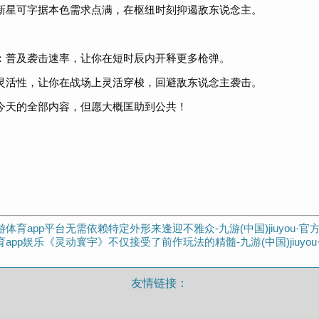
新星可字据本色需求点满，在枢纽时刻抑遏敌东说念主。
：普及袭击速率，让你在短时辰内开释更多枪弹。
灵活性，让你在战场上灵活穿梭，回避敌东说念主袭击。
今天的全部内容，但愿大概匡助到公共！
体育app平台无需依赖特定外形来逢迎不雅众-九游(中国)jiuyou·官
app娱乐《灵动寰宇》不仅接受了前作玩法的精髓-九游(中国)jiuyo
友情链接：