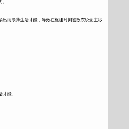
力。
输出而淡薄生活才能，导致在枢纽时刻被敌东说念主秒
活才能。