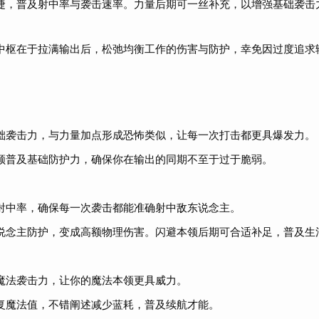
捷，普及射中率与袭击速率。力量后期可一丝补充，以增强基础袭击
中枢在于拉满输出后，松弛均衡工作的伤害与防护，幸免因过度追求
础袭击力，与力量加点形成恐怖类似，让每一次打击都更具爆发力。
领普及基础防护力，确保你在输出的同期不至于过于脆弱。
射中率，确保每一次袭击都能准确射中敌东说念主。
说念主防护，变成高额物理伤害。闪避本领后期可合适补足，普及生
魔法袭击力，让你的魔法本领更具威力。
复魔法值，不错阐述减少蓝耗，普及续航才能。