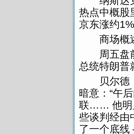
纳斯达克金
热点中概股里
京东涨约1%
商场概
周五盘前，
总统特朗普
贝尔德（Ba
暗意：“午
联…… 他
些谈判经由
了一个底线