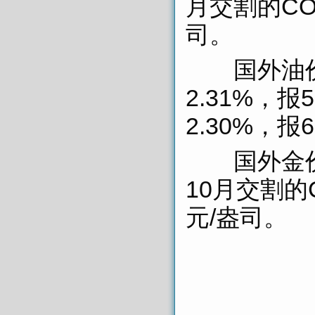
月交割的CO
司。
国外油价衔
2.31%，
2.30%，报
国外金价冲
10月交割的C
元/盎司。