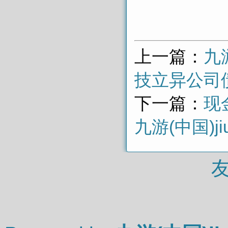
上一篇：
九
技立异公司债
下一篇：
现
九游(中国)j