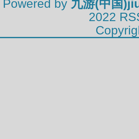
Powered by
九游(中国)j
2022
R
Copyrig