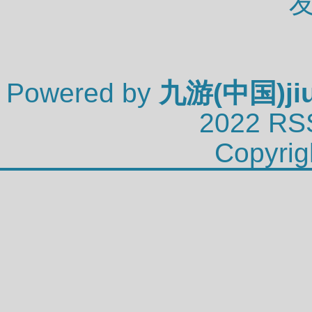
Powered by
九游(中国)j
2022
R
Copyrig