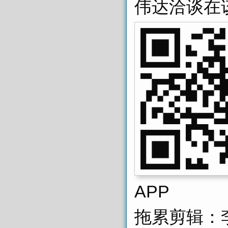
伟达洽谈在该
APP
拖累剪辑：李