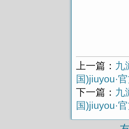
上一篇：
九
国)jiuyo
下一篇：
九
国)jiuyo