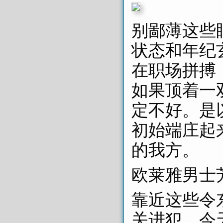
别鄙薄这些
状态和年纪
在职场拼搏
如果顶着一
定不好。是
初始端庄起
的我方。
欧莱雅男士
靠近这些令
关进犯。今