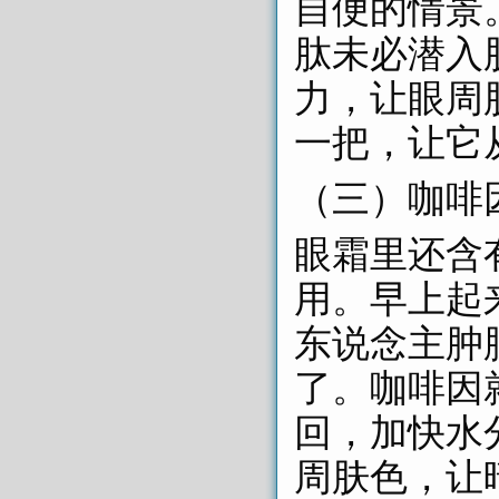
自便的情景
肽未必潜入
力，让眼周
一把，让它
（三）咖啡
眼霜里还含
用。早上起
东说念主肿
了。咖啡因
回，加快水
周肤色，让