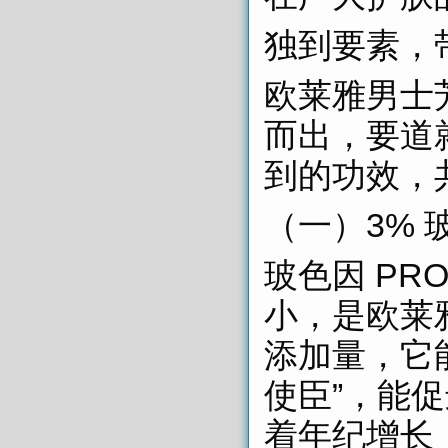
独到要素，
欧莱雅男士
而出，要道
到的功效，
（一）3% 
玻色因 P
小，是欧莱
添加量，它
使臣”，能
着年纪增长