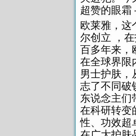
超赞的眼霜
欧莱雅，这个
尔创立 ，
百多年来，
在全球界限
男士护肤，
志了不同破
东说念主们
在科研转变
性、功效超
在广大护肤