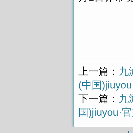
上一篇：
九
(中国)jiu
下一篇：
九
国)jiuyo