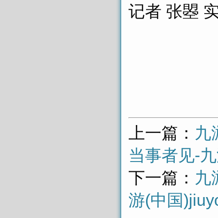
记者 张曌 
上一篇：
九
当事者见-九游
下一篇：
九
游(中国)ji