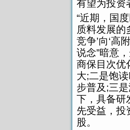
有望为投资
“近期，国
质料发展的
竞争’向‘高
说念”暗意
商保目次优
大;二是饱
步普及;三是
下，具备研
先受益，投
股。