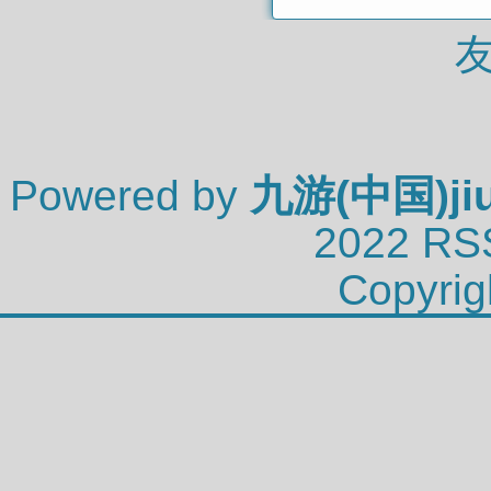
Powered by
九游(中国)j
2022
R
Copyrig