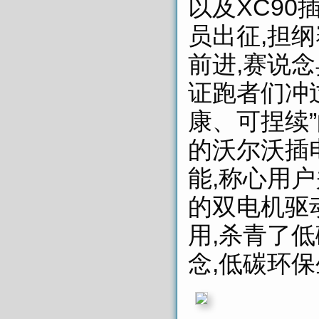
以及XC9
员出征,担
前进,赛说念
证跑者们冲
康、可捏续”
的沃尔沃插
能,称心用
的双电机驱
用,杀青了
念,低碳环