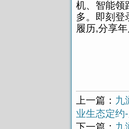
机、智能领
多。即刻登录
履历,分享年
上一篇：
九
业生态定约-九
下一篇：
九