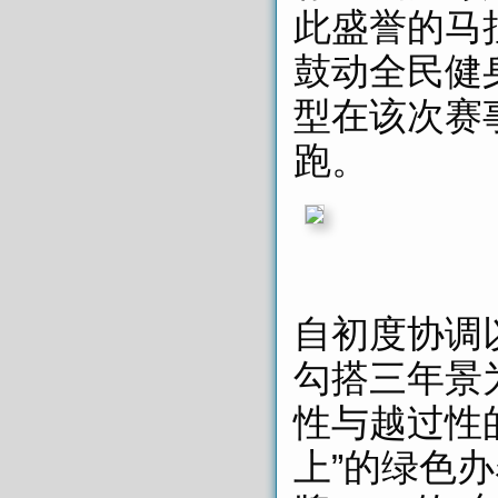
此盛誉的马
鼓动全民健
型在该次赛
跑。
自初度协调
勾搭三年景
性与越过性的
上”的绿色