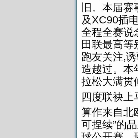
旧。本届赛事
及XC90
全程全赛说
田联最高等
跑友关注,
造越过。本
拉松大满贯
四度联袂上
算作来自北
可捏续”的
球公开赛、