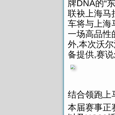
牌DNA的“
联袂上海马
车将与上海
一场高品性
外,本次沃
备提供,赛
结合领跑上
本届赛事正赛