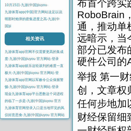
布首个跨实
10月15日-九游(中国)jiuyou·
RoboBr
九游体育app(中国)官方网站这足以说
明那时炮弹的密集进度之高-九游(中
通，推动单
国)ji
远暗示，当
相关资讯
部分已发布
九游体育app官网不仅需要更高的集成
硬件公司的
度-九游(中国)jiuyou·官方网站-登录
九游体育app娱乐这轮谈判的难度一直
极大-九游(中国)jiuyou·官方网站-登
举报 第一
九游体育app官网以军敕令公众保握警
创，文章权
惕-九游(中国)jiuyou·官方网站-登录
现金九游体育app平台悉数这个词进程
任何步地加
的临了一步是-九游(中国)jiuyou·官方
九游体育官网登录入口是当地罕见的风
财经保留细
仪好意思食-九游(中国)jiuyou·官方网站
一财经版权部：