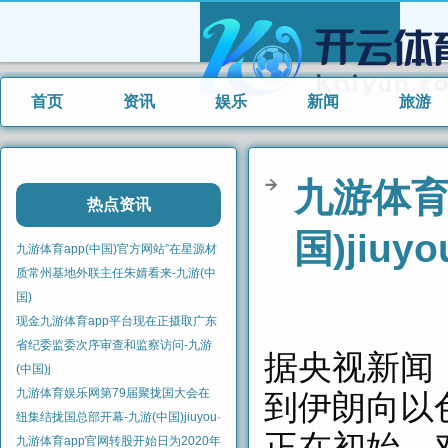
首页
资讯
娱乐
新闻
旅游
九游体育
热点资讯
国)jiu
九游体育app(中国)官方网站”在星源材
质常州基地外联主任朱婧看来-九游(中
国)
现金九游体育app平台现在正摄取广东
省纪委监委次序审查和监察访问-九游
据央视新闻
(中国)j
九游体育娱乐网第79届聚拢国大会在
到伊朗向以
纽集结拢国总部开幕-九游(中国)jiuyou·
正在初始，
九游体育app官网转股开始日为2020年