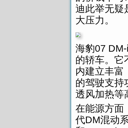
迪此举无疑
大压力。
海豹07 D
的轿车。它
内建立丰富，
的驾驶支持
透风加热等
在能源方面，
代DM混动系