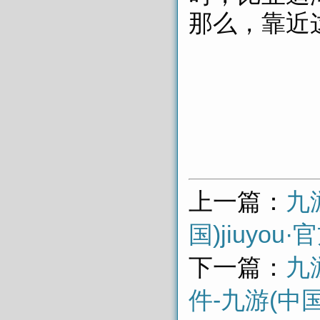
那么，靠近
上一篇：
九
国)jiuyo
下一篇：
九
件-九游(中国