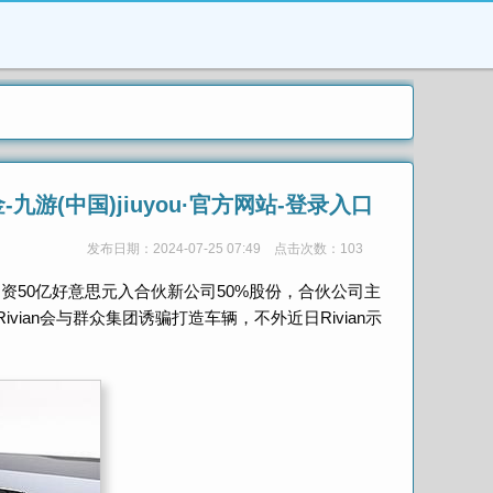
九游(中国)jiuyou·官方网站-登录入口
发布日期：2024-07-25 07:49 点击次数：103
出资50亿好意思元入合伙新公司50%股份，合伙公司主
an会与群众集团诱骗打造车辆，不外近日Rivian示