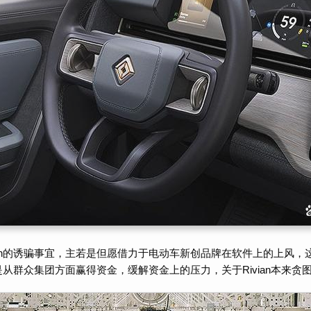
vian的诱骗事宜，主若是但愿借力于电动车新创品牌在软件上的上风
n则是从群众集团方面赢得资金，缓解资金上的压力，关于Rivian本来