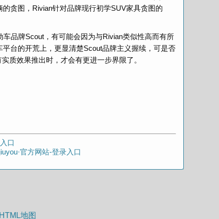
贪图，Rivian针对品牌现行初学SUV家具贪图的
品牌Scout，有可能会因为与Rivian类似性高而有所
车平台的开荒上，更显清楚Scout品牌主义握续，可是否
有实质效果推出时，才会有更进一步界限了。
录入口
uyou·官方网站-登录入口
HTML地图