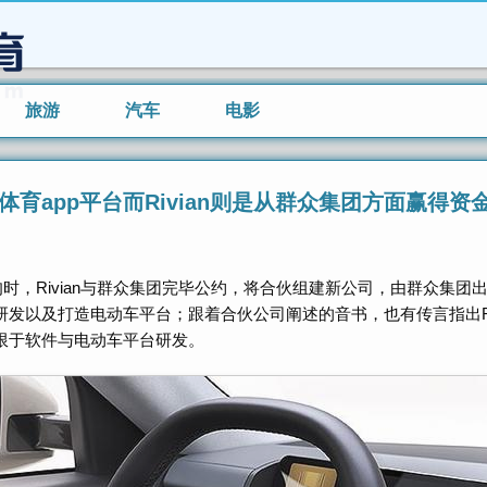
旅游
汽车
电影
育app平台而Rivian则是从群众集团方面赢得资金-
下旬时，Rivian与群众集团完毕公约，将合伙组建新公司，由群众集团
发以及打造电动车平台；跟着合伙公司阐述的音书，也有传言指出Rivi
限于软件与电动车平台研发。