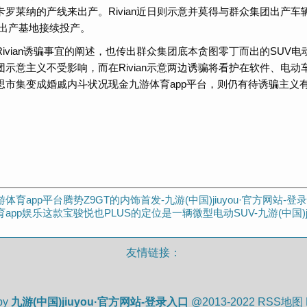
罗莱纳的产线来出产。Rivian近日则示意并莫得与群众集团出产车辆的
家出产基地接续投产。
ivian诱骗事宜的阐述，也传出群众集团底本贪图零丁而出的SUV电动车
示意主义不受影响，而在Rivian示意两边诱骗将看护在软件、电动
思市集变成婚戚内斗状况现金九游体育app平台，则仍有待诱骗主义
体育app平台腾势Z9GT的内饰首发-九游(中国)jiuyou·官方网站-登
app娱乐这款宝骏悦也PLUS的定位是一辆微型电动SUV-九游(中国)ji
友情链接：
by
九游(中国)jiuyou·官方网站-登录入口
@2013-2022
RSS地图