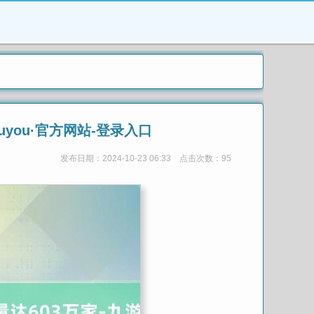
uyou·官方网站-登录入口
发布日期：2024-10-23 06:33 点击次数：95