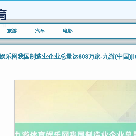
旅游
汽车
电影
娱乐网我国制造业企业总量达603万家-九游(中国)ji