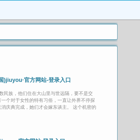
iuyou·官方网站-登录入口
少数民族，他们住在大山里与世远隔，要不是交
有一个对于女性的特有习俗，一直让外界不停探
只消庆典完成，她们才会嫁东谈主。 这个机密的