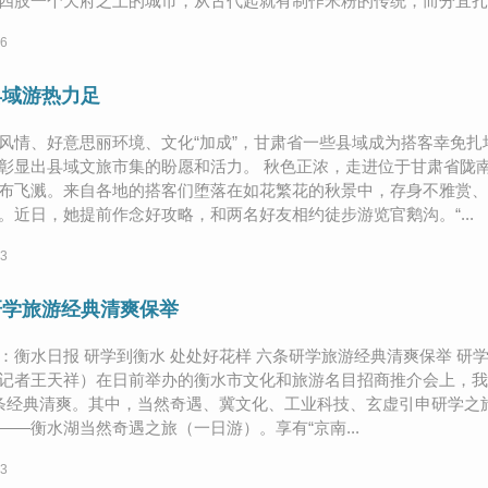
四肢一个天府之土的城市，从古代起就有制作米粉的传统，而分宜扎粉.
16
县域游热力足
风情、好意思丽环境、文化“加成”，甘肃省一些县域成为搭客幸免扎
彰显出县域文旅市集的盼愿和活力。 秋色正浓，走进位于甘肃省陇
布飞溅。来自各地的搭客们堕落在如花繁花的秋景中，存身不雅赏、
。近日，她提前作念好攻略，和两名好友相约徒步游览官鹅沟。“...
13
研学旅游经典清爽保举
：衡水日报 研学到衡水 处处好花样 六条研学旅游经典清爽保举 研
记者王天祥）在日前举办的衡水市文化和旅游名目招商推介会上，我
条经典清爽。其中，当然奇遇、冀文化、工业科技、玄虚引申研学之旅
——衡水湖当然奇遇之旅（一日游）。享有“京南...
13