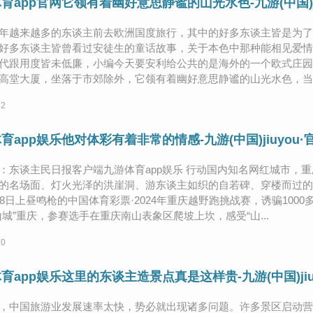
育app官网它领有着幽好意思静谧的山光水色-九游(中国)ji
年越来越多的东谈主前去欧洲国度旅行，其中的好多东谈主皆是为了
好多东谈主皆曾看过安徒生的童话故事，关于本色中那种能相见爱情
代跟用度皆未低廉，小编今天要安利给公共的是海外的一个欧式庄园
高堂大厦，坐落于市郊除外，它领有着幽好意思静谧的山光水色，当然
12
育app娱乐他对体彩有着非常的情感-九游(中国)jiuyou
：东谈主民日报客户端九游体育app娱乐 行动国内知名网红城市，
的名场面、灯火光泽的洪崖洞、游东谈主如织的自若碑、穿楼而过的
月8日上昼鸣枪的中国体育彩票·2024年重庆越野跑挑战赛，诱骗10
山城”重庆，参赛选手在重庆南山表象区爬坡上坎，感受“山...
10
育app娱乐这里的东谈主造景点真是这样贵-九游(中国)jiu
，中国旅游业发展速率太快，势必就出现诸多问题。许多景区启动营