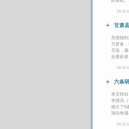
的喜欢。
24-11-
甘肃
凭借独到
力皆备，
尽染，瀑
步爱好者
24-11-
六条
本文转自
本报讯（
推介了6
湖岛奇遇
24-11-