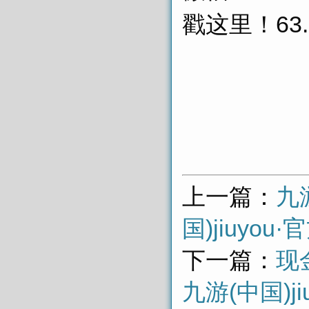
戳这里！63
上一篇：
九
国)jiuyo
下一篇：
现
九游(中国)j