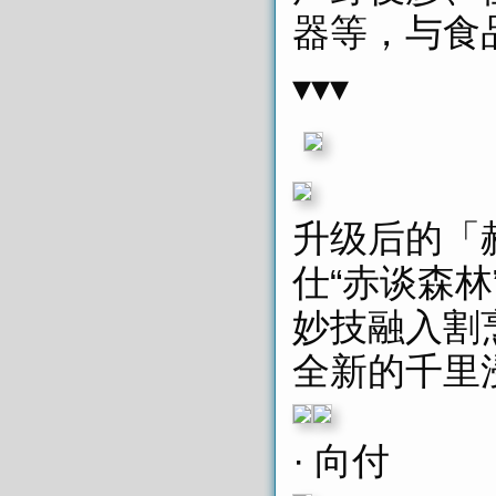
器等，与食
▾▾▾
升级后的「赫
仕“赤谈森
妙技融入割
全新的千里
· 向付