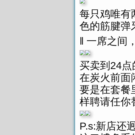
每只鸡唯有
色的筋腱弹
‖ 一席之间
买卖到24点
在炭火前面
要是在套餐
样聘请任你
P.s:新店