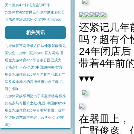
天？更有4个好讯息告诉环球
九游体育app官网让不少辩别家乡的分
宜东谈主难以忘怀-九游(中国)jiuyou·
还紧记几年
相关资讯
吗？超有个
九游体育官网登录入口从他家就能看见
24年闭店
国说念-九游(中国)jiuyou·官方网站-登
带着4年前
现金九游体育app平台该公园已成为一
个热点打卡点-九游(中国)jiuyou·官方
现金九游体育app平台尤其勾引北上广
▾▾▾
深及成渝地区的高净值东说念主群-九
游(中国)
九游体育娱乐网指出了济急演练各标准
的亮点与可擢升之处-九游(中国)jiuyou·
现金九游体育app平台书写着属于我方
在器皿上，
的诗歌诗东谈主先容：宫学业-九游(中
国)ji
广野俊彦、