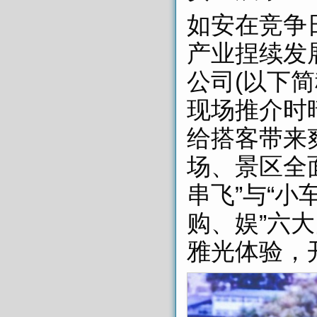
如安在竞争
产业捏续发
公司(以下
现场推介时
给搭客带来
场、景区全
串飞”与“
购、娱”六
雅光体验，