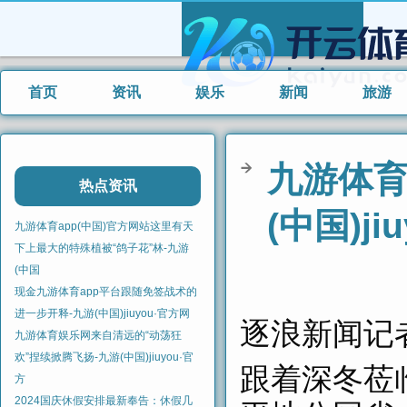
首页
资讯
娱乐
新闻
旅游
九游体育
热点资讯
(中国)j
九游体育app(中国)官方网站这里有天
下上最大的特殊植被“鸽子花”林-九游
(中国
现金九游体育app平台跟随免签战术的
进一步开释-九游(中国)jiuyou·官方网
逐浪新闻记
九游体育娱乐网来自清远的“动荡狂
欢”捏续掀腾飞扬-九游(中国)jiuyou·官
跟着深冬莅
方
2024国庆休假安排最新奉告：休假几