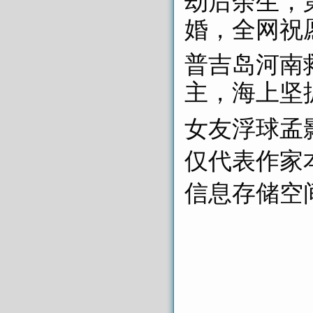
劫后余生，
婚，全网祝
普吉岛河南
主，海上坚
女友浮球孟
仅代表作家
信息存储空