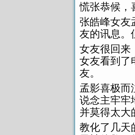
慌张恭候，
张皓峰女友
友的讯息。
女友很回来
女友看到了
友。
孟影喜极而
说念主牢牢
并莫得太大
教化了几天