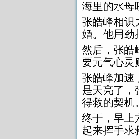
海里的水母
张皓峰相识
婚。他用劲
然后，张皓
要元气心灵
张皓峰加速
是天亮了，
得救的契机
终于，早上
起来挥手求