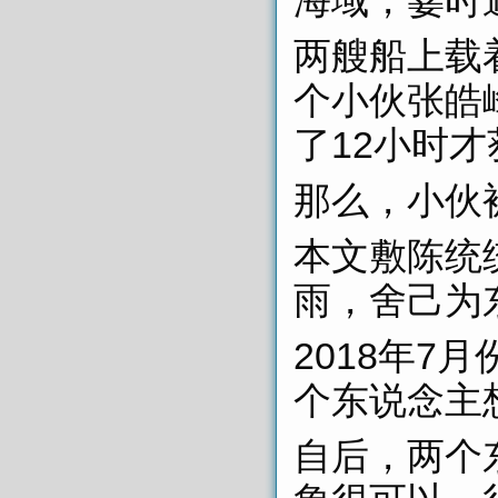
海域，霎时
两艘船上载
个小伙张皓
了12小时才
那么，小伙
本文敷陈统
雨，舍己为
2018年
个东说念主
自后，两个