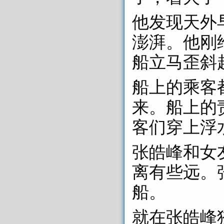
他发现天外
澎湃。他刚
船立马歪斜
船上的乘客
来。船上的
客们穿上浮
张皓峰和女
离有些远。
船。
就在张皓峰