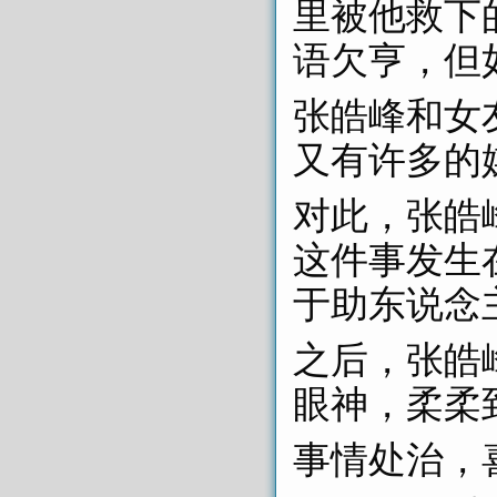
里被他救下
语欠亨，但
张皓峰和女
又有许多的
对此，张皓
这件事发生
于助东说念
之后，张皓
眼神，柔柔
事情处治，