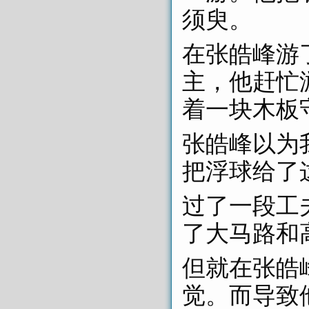
须臾。
在张皓峰游
主，他赶忙
着一块木板
张皓峰以为
把浮球给了
过了一段工
了大马路和
但就在张皓
觉。而导致