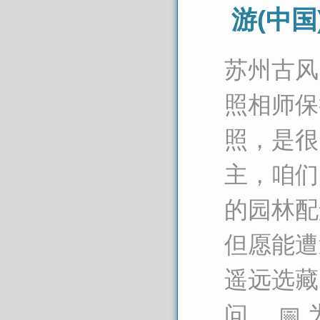
游(中国
苏州古风
照相师保
照，是很
主，咱们
的园林配
但愿能遭
遥远选藏
问。 