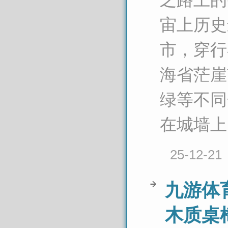
宙上历史
市，穿行
海省茫崖
绿等不同
在城墙上
25-12-21
九游体
木质桌椅