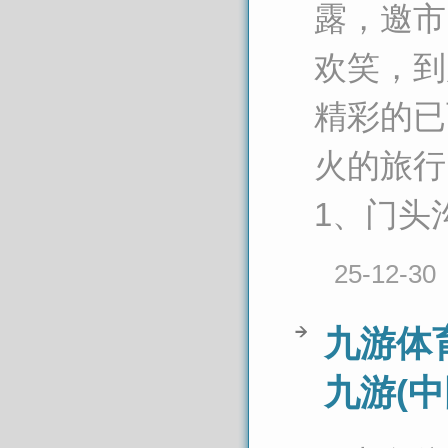
露，邀市
欢笑，到
精彩的已
火的旅行
1、门头
25-12-30
九游体
九游(中