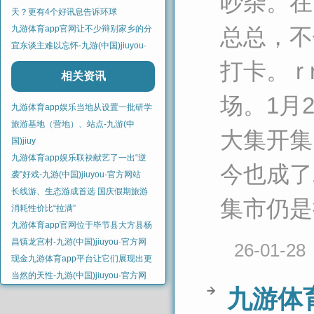
吵杂。在
天？更有4个好讯息告诉环球
九游体育app官网让不少辩别家乡的分
总总，不
宜东谈主难以忘怀-九游(中国)jiuyou·
打卡。 
相关资讯
场。1月
九游体育app娱乐当地从设置一批研学
旅游基地（营地）、站点-九游(中
大集开集
国)jiuy
九游体育app娱乐联袂献艺了一出“逆
今也成了
袭”好戏-九游(中国)jiuyou·官方网站
长线游、生态游成首选 国庆假期旅游
集市仍是
消耗性价比“拉满”
九游体育app官网位于毕节县大方县杨
昌镇龙宫村-九游(中国)jiuyou·官方网
26-01-28
现金九游体育app平台让它们展现出更
当然的天性-九游(中国)jiuyou·官方网
九游体