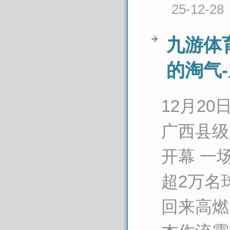
25-12-28
九游体
的淘气-
12月20
广西县级
开幕 一
超2万名
回来高燃