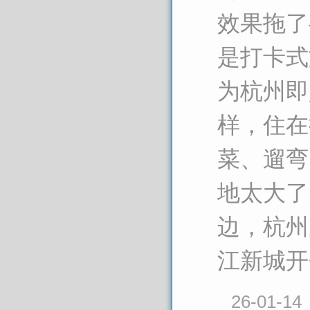
效果拖了
是打卡式
为杭州即
样，住在
菜、遛弯
地太大了
边，杭州
江新城开会
26-01-14