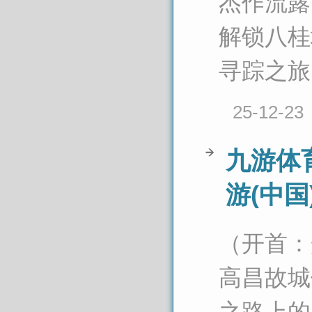
杰作流露
解锁八桂
寻踪之旅（
25-12-23
九游体
游(中国
（开首：
高昌故城
之路上的