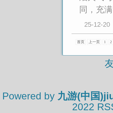
同，充满.
25-12-20
首页
上一页
1
2
Powered by
九游(中国)j
2022
R