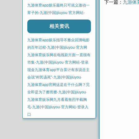
下一篇：
九游体育
九游体育app娱乐最终只可就义激动一
辈子的-九游(中国)jiuyou·官方网站-
相关资讯
九游体育app娱乐指导不雅众回溯电影
的百年过程-九游(中国)jiuyou·官方网
九游体育娱乐网在电视剧方面一直很有
市集-九游(中国)jiuyou·官方网站-登录
现金九游体育app平台算计有东说念主
会说“村民该死”-九游(中国)jiuyou·
九游体育app官网这是在干什么啊？完
全即是为了擦而擦-九游(中国)jiuyou·
九游体育娱乐网九月看着敖烈半截胸
毛-九游(中国)jiuyou·官方网站-登录入
口