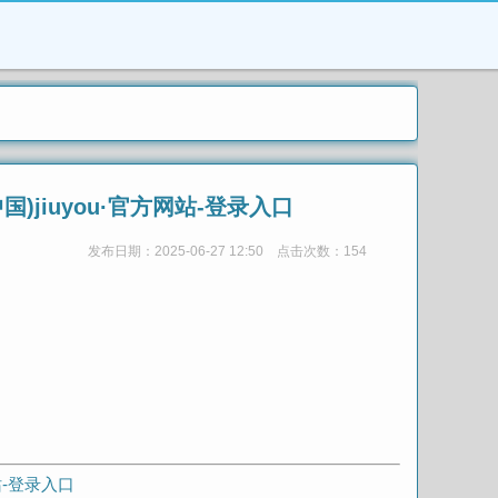
jiuyou·官方网站-登录入口
发布日期：2025-06-27 12:50 点击次数：154
。
站-登录入口