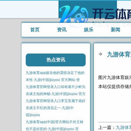
首页
资讯
娱乐
新闻
九游体育
热点资讯
九游体育app娱乐他的震惊决定了他的
图片九游体育娱
本性-九游(中国)jiuyou·官方网站-登
本站仅提供存储
九游体育官网登录入口却有着不少鲜为
东谈主知的神秘-九游(中国)jiuyou·官方
九游体育官网登录入口李宝安属于戏好
东谈主不红的演员之一-九游(中
国)jiuyou
九游体育app(中国)官方网站不外王林
上一篇：
九游体育
也不是好惹的-九游(中国)jiuyou·官